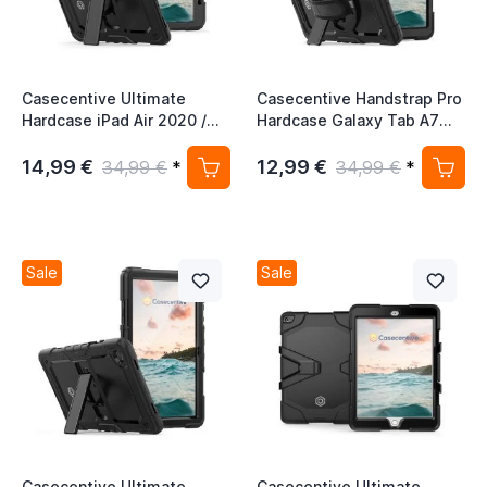
Casecentive Ultimate
Casecentive Handstrap Pro
Hardcase iPad Air 2020 /
Hardcase Galaxy Tab A7
2022 schwarz
10.4 2020 schwarz
14,99 €
12,99 €
34,99 €
*
34,99 €
*
Sale
Sale
Casecentive Ultimate
Casecentive Ultimate