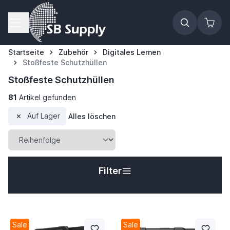
Zum Inhalt springen
Startseite
Zubehör
Digitales Lernen
Stoßfeste Schutzhüllen
Stoßfeste Schutzhüllen
81
Artikel gefunden
Auf Lager
Alles löschen
Filter
Sale
Sale