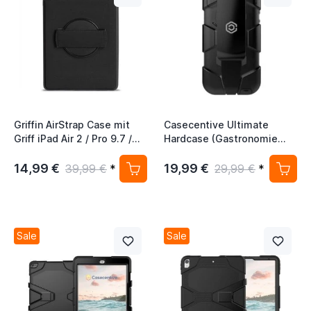
Griffin AirStrap Case mit
Casecentive Ultimate
Griff iPad Air 2 / Pro 9.7 /
Hardcase (Gastronomie
2017 / 2018 schwarz
Hülle) iPod Touch 5 / 6 / 7
Schwarz
14,99 €
19,99 €
39,99 €
*
29,99 €
*
Sale
Sale