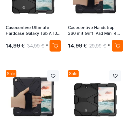
Casecentive Ultimate
Casecentive Handstrap
Hardcase Galaxy Tab A 10.1
360 mit Griff iPad Mini 4
2016 Hülle schwarz
schwarz
14,99 €
14,99 €
34,99 €
*
29,99 €
*
Sale
Sale