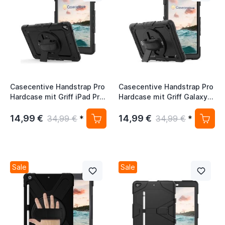
Casecentive Handstrap Pro
Casecentive Handstrap Pro
Hardcase mit Griff iPad Pro
Hardcase mit Griff Galaxy
10.5 / Air 10.5 (2019)
Tab A 10.1 2019 schwarz
schwarz
14,99 €
14,99 €
34,99 €
*
34,99 €
*
Sale
Sale