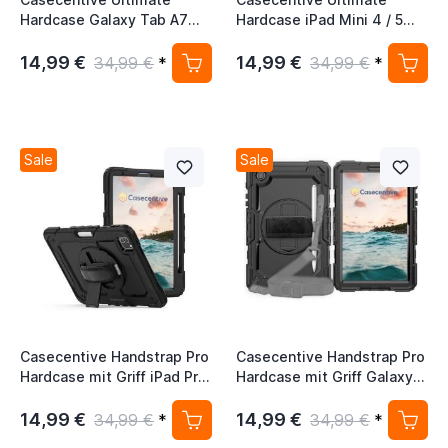
Hardcase Galaxy Tab A7
Hardcase iPad Mini 4 / 5
10.4 2020 schwarz
schwarz
14,99 €
14,99 €
34,99 €
*
34,99 €
*
Sale
Sale
Casecentive Handstrap Pro
Casecentive Handstrap Pro
Hardcase mit Griff iPad Pro
Hardcase mit Griff Galaxy
11" 2022 / 2021 / 2020 /
Tab A7 Lite 8.7 2020
2018 schwarz
schwarz
14,99 €
14,99 €
34,99 €
*
34,99 €
*