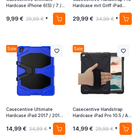
Hardcase iPhone 6(S) / 7 / 8
Hardcase mit Griff iPad
/ SE 2020 schwarz
Mini 4 / 5 schwarz
9,99 €
29,99 €
29,99 €
*
34,99 €
*
Sale
Sale
Casecentive Ultimate
Casecentive Handstrap
Hardcase iPad 2017 / 2018
Hardcase iPad Pro 10.5 / Air
blau
10.5 (2019) schwarz mit
Handschlaufe
14,99 €
14,99 €
34,99 €
*
29,99 €
*