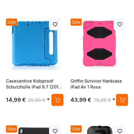
Sale
Sale
Casecentive Kidsproof
Griffin Survivor Hardcase
Schutzhülle iPad 9.7 (2017
iPad Air 1 Rosa
/ 2018) / Air 2 blau
14,99 €
43,99 €
29,99 €
*
79,99 €
*
Sale
Sale