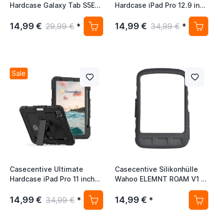
Hardcase Galaxy Tab S5E
Hardcase iPad Pro 12.9 inch
10.5 schwarz mit
2020 schwarz
Handschlaufe
14,99 €
14,99 €
29,99 €
*
34,99 €
*
Sale
Casecentive Ultimate
Casecentive Silikonhülle
Hardcase iPad Pro 11 inch
Wahoo ELEMNT ROAM V1 /
2020 schwarz
V2 Schwarz
14,99 €
14,99 €
34,99 €
*
*