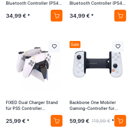
Bluetooth Controller (PS4 -
Bluetooth Controller (PS4 -
PC - Mobile) Wasp Schwarz
PC - Mobile) Mond-Weiß
34,99 €
34,99 €
*
*
Sale
FIXED Dual Charger Stand
Backbone One Mobiler
für PS5 Controller
Gaming-Controller für
schwarz/weiß
iPhone (Lightning) 2. Gen
Weiß
25,99 €
59,99 €
*
119,99 €
*