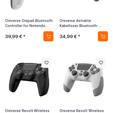
Oniverse Onipad Bluetooth
Oniverse Astralite
Controller for Nintendo
Kabelloser Bluetooth-
Switch / PC / IOS / Android
Controller + Ladestation
White Star
(Nintendo Switch - PC -
39,99 €
34,99 €
*
*
Mobile) Grau
Oniverse Revolt Wireless
Oniverse Revolt Wireless