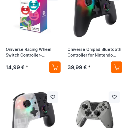
Oniverse Racing Wheel
Oniverse Onipad Bluetooth
Switch Controller-
Controller for Nintendo
Halterungen 4er-Pack
Switch / PC / IOS / Android
Black Star
14,99 €
39,99 €
*
*