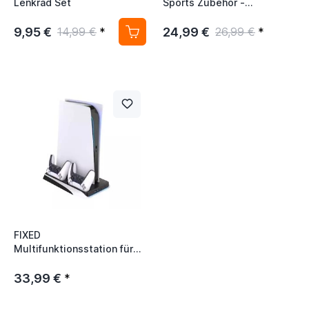
Lenkrad Set
Sports Zubehör -
Accessories Kit
9,95 €
24,99 €
14,99 €
*
26,99 €
*
FIXED
Multifunktionsstation für
PS5 schwarz/weiß
33,99 €
*