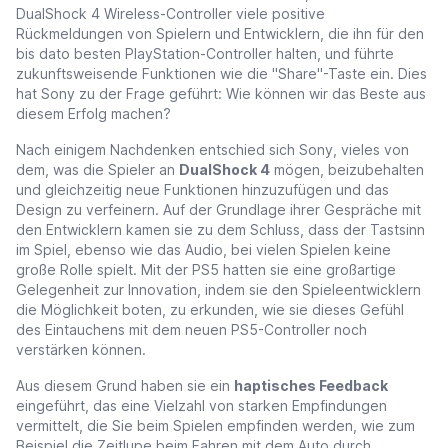
DualShock 4 Wireless-Controller viele positive
Rückmeldungen von Spielern und Entwicklern, die ihn für den
bis dato besten PlayStation-Controller halten, und führte
zukunftsweisende Funktionen wie die "Share"-Taste ein. Dies
hat Sony zu der Frage geführt: Wie können wir das Beste aus
diesem Erfolg machen?
Nach einigem Nachdenken entschied sich Sony, vieles von
dem, was die Spieler an
DualShock 4
mögen, beizubehalten
und gleichzeitig neue Funktionen hinzuzufügen und das
Design zu verfeinern. Auf der Grundlage ihrer Gespräche mit
den Entwicklern kamen sie zu dem Schluss, dass der Tastsinn
im Spiel, ebenso wie das Audio, bei vielen Spielen keine
große Rolle spielt. Mit der PS5 hatten sie eine großartige
Gelegenheit zur Innovation, indem sie den Spieleentwicklern
die Möglichkeit boten, zu erkunden, wie sie dieses Gefühl
des Eintauchens mit dem neuen PS5-Controller noch
verstärken können.
Aus diesem Grund haben sie ein
haptisches Feedback
eingeführt, das eine Vielzahl von starken Empfindungen
vermittelt, die Sie beim Spielen empfinden werden, wie zum
Beispiel die Zeitlupe beim Fahren mit dem Auto durch