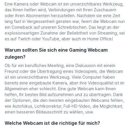
Eine Kamera oder Webcam ist ein unverzichtbares Werkzeug,
das Ihnen helfen wird, Verbindungen mit Ihren Zuschauern
oder Ihren Abonnenten herzustellen. Nachdem sie eine Zeit
lang fast in Vergessenheit geraten war, feiert die Webcam nun
ein Comeback auf unseren Schreibtischen. Das liegt an der
explosionsartigen Zunahme der Beliebtheit von Streaming, sei
es auf Twitch oder YouTube, aber auch im Home Office!
Warum sollten Sie sich eine Gaming Webcam
zulegen?
Ob für ein berufliches Meeting, eine Diskussion mit einem
Freund oder die Übertragung eines Videospiels, die Webcam
ist ein unverzichtbares Werkzeug. Viele Computer haben
bereits eine eingebaute Kamera, aber ihre Videoqualität ist im
Allgemeinen eher schlecht. Eine gute Webcam kann Ihnen
helfen, Ihr bestes Bild aufzunehmen und zu übertragen. Dank
der Optionen, die den meisten eingebauten Webcams fehlen,
wie Autofokus, Lichtkorrektur, Full-HD-Video, die Möglichkeit,
einen besseren Bildausschnitt zu wählen, usw.
Welche Webcam ist die richtige für mich?