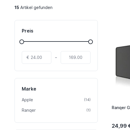
15
Artikel gefunden
Preis
-
€
Marke
Apple
Artikel
(14)
Ranqer 
Ranqer
Artikel
(1)
24,99 