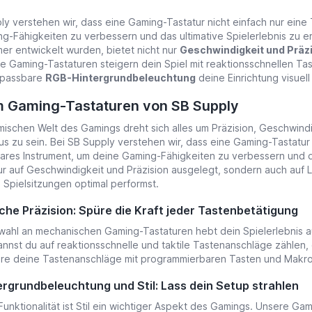
ly verstehen wir, dass eine Gaming-Tastatur nicht einfach nur eine T
g-Fähigkeiten zu verbessern und das ultimative Spielerlebnis zu e
er entwickelt wurden, bietet nicht nur
Geschwindigkeit und Präz
 Gaming-Tastaturen steigern dein Spiel mit reaktionsschnellen T
npassbare
RGB-Hintergrundbeleuchtung
deine Einrichtung visuell
 Gaming-Tastaturen von SB Supply
mischen Welt des Gamings dreht sich alles um Präzision, Geschwindi
us zu sein. Bei SB Supply verstehen wir, dass eine Gaming-Tastatur n
ares Instrument, um deine Gaming-Fähigkeiten zu verbessern und da
nur auf Geschwindigkeit und Präzision ausgelegt, sondern auch auf
n Spielsitzungen optimal performst.
he Präzision: Spüre die Kraft jeder Tastenbetätigung
ahl an mechanischen Gaming-Tastaturen hebt dein Spielerlebnis auf
annst du auf reaktionsschnelle und taktile Tastenanschläge zählen, d
ere deine Tastenanschläge mit programmierbaren Tasten und Makro
rgrundbeleuchtung und Stil: Lass dein Setup strahlen
unktionalität ist Stil ein wichtiger Aspekt des Gamings. Unsere G