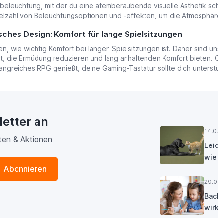
beleuchtung, mit der du eine atemberaubende visuelle Ästhetik sc
ielzahl von Beleuchtungsoptionen und -effekten, um die Atmosphäre
ches Design: Komfort für lange Spielsitzungen
en, wie wichtig Komfort bei langen Spielsitzungen ist. Daher sind
t, die Ermüdung reduzieren und lang anhaltenden Komfort bieten. O
angreiches RPG genießt, deine Gaming-Tastatur sollte dich unterst
letter an
14.0
ten & Aktionen
Lei
wie
Abonnieren
29.0
Bac
wirk