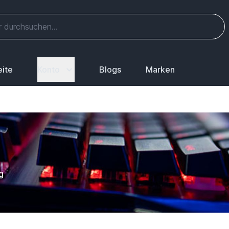
eite
Konto
Blogs
Marken
g