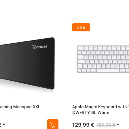
Sale
Gaming Mauspad XXL
Apple Magic Keyboard with 
QWERTY NL White
€
129,99 €
*
159,99 €
*