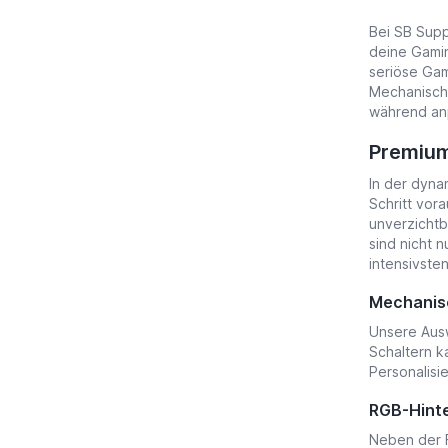
Bei SB Supp
deine Gamin
seriöse Gam
Mechanische
während a
Premium
In der dyna
Schritt vora
unverzichtb
sind nicht 
intensivste
Mechanisc
Unsere Ausw
Schaltern k
Personalisi
RGB-Hinte
Neben der F