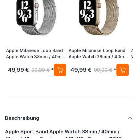
Apple Milanese Loop Band
Apple Milanese Loop Band
Ap
Apple Watch 38mm / 40mm
Apple Watch 38mm / 40mm
Wa
/ 41mm / 42mm Silver
/ 41mm / 42mm Gold (2nd
41
Gen)
S/
49,99 €
49,99 €
2
99,99 €
*
99,99 €
*
Beschreibung
Apple Sport Band Apple Watch 38mm / 40mm /