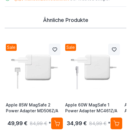
Ähnliche Produkte
Sale
Sale
Apple 85W MagSafe 2
Apple 60W MagSafe 1
Ap
Power Adapter MD506Z/A
Power Adapter MC461Z/A
Ap
/ 
49,99 €
34,99 €
4
84,99 €
*
84,99 €
*