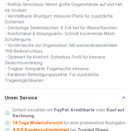
- Rolltop-Verschluss: Nimmt große Gegenstände auf und hält
sie trocken
- Verstellbarer Brustgurt: Inklusive Pfeife für zusätzliche
Sicherheit
- Geräumige Seitentaschen: 9 Zoll tief für Wasserflaschen
- Komfortabel & Atmungsaktiv: Schnell trocknende Mesh-
Schultergurte
- Vordertasche zur Organisation: Mit wasserabweisendem
YKK-Reißverschluss
- Optimiert für Komfort: Schlankes Profil für bessere
Gewichtsverteilung
- Tragbar: Kompakte Tragetasche inklusive
- Karabiner-Befestigungspunkte: Für zusätzliche
Tragemöglichkeiten
Unser Service
Einfach bezahlen mit
PayPal
,
Kreditkarte
oder
Kauf auf
Rechnung
.
14 Tage Widerrufsrecht
für eine problemlose Rückgabe.
4,8/5 Kundenzufriedenheit
bei
Trusted Shops
.