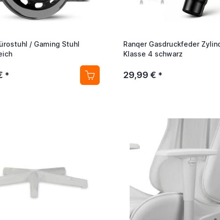
ürostuhl / Gaming Stuhl
Ranqer Gasdruckfeder Zylin
eich
Klasse 4 schwarz
€
29,99 €
*
*