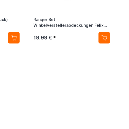
ück)
Ranqer Set
Winkelverstellerabdeckungen Felix
weiß
19,99 €
*