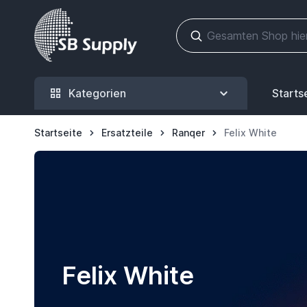
Zum Inhalt springen
Kategorien
Starts
Startseite
Ersatzteile
Ranqer
Felix White
Felix White