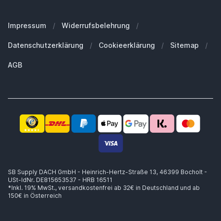
Unser Blog
Welches iPhone habe ich?
FAQ - Häufig gestellte Fragen
Unsere Marken
Welches MacBook habe ich?
Für Geschäftskunden
Impressum
/
Widerrufsbelehrung
/
Nachhaltigkeit
Welche Apple Watch habe ich?
Ersatzteile
Datenschutzerklärung
/
Cookieerklärung
/
Sitemap
/
Arbeiten bei SB Supply
Welche Airpods habe ich?
Warum SB Supply?
AGB
Welchen MagSafe brauche ich?
Trusted Shops Zertifikat
Lieferung innerhalb 1-2 Werktagen
Kompetente Beratung
Sicheres Zahlen
14 Tage Widerrufsrecht
Käuferschutz bis zu €20.000
SB Supply DACH GmbH - Heinrich-Hertz-Straße 13, 46399 Bocholt -
USt-IdNr. DE815653537 - HRB 16511
*Inkl. 19% MwSt.,
versandkostenfrei ab 32€ in Deutschland und ab
150€ in Österreich