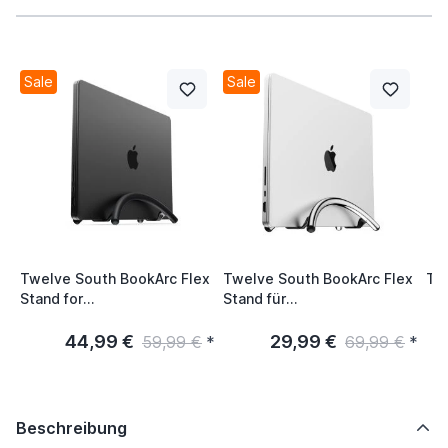
Sale
Sale
Twelve South BookArc Flex
Twelve South BookArc Flex
Twe
Stand for
Stand für
MacBook/Notebook
MacBook/Notebook
schwarz
Chrome
44,99 €
29,99 €
4
59,99 €
*
69,99 €
*
Beschreibung