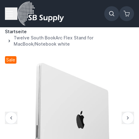
Zum Inhalt springen
Startseite
Twelve South BookArc Flex Stand for
MacBook/Notebook white
Sale