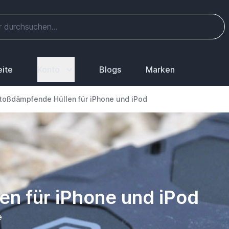
eite
Konto
Blogs
Marken
toßdämpfende Hüllen für iPhone und iPod
n für iPhone und iPod
e