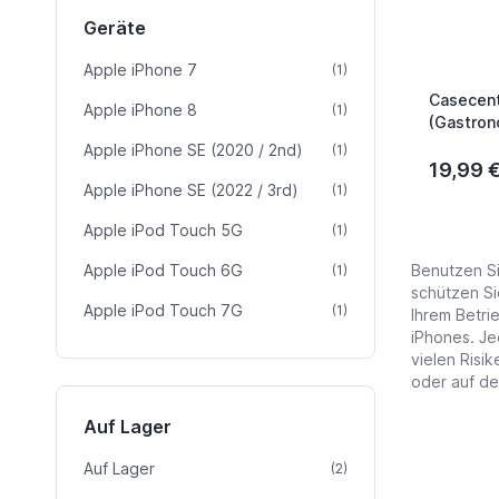
Geräte
Apple iPhone 7
Artikel
(1)
Casecent
Apple iPhone 8
Artikel
(1)
(Gastrono
7 Schwar
Apple iPhone SE (2020 / 2nd)
Artikel
(1)
19,99 
Apple iPhone SE (2022 / 3rd)
Artikel
(1)
Apple iPod Touch 5G
Artikel
(1)
Apple iPod Touch 6G
Artikel
Benutzen Si
(1)
schützen Si
Apple iPod Touch 7G
Artikel
(1)
Ihrem Betri
iPhones. Je
vielen Risi
oder auf d
Auf Lager
Auf Lager
Artikel
(2)