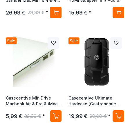
Ständer Mac Mini M4/M4
HDMI-Adapter (mit Audio)
Pro
26,99 €
15,99 €
29,99 €
*
*
Sale
Sale
Casecentive MiniDrive
Casecentive Ultimate
Macbook Air & Pro & iMac
Hardcase (Gastronomie
silber
Hülle) iPod Touch 5 / 6 / 7
Schwarz
5,99 €
19,99 €
22,99 €
*
29,99 €
*