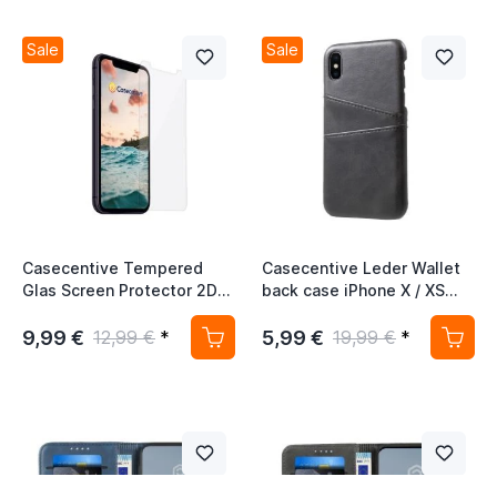
Sale
Sale
Casecentive Tempered
Casecentive Leder Wallet
Glas Screen Protector 2D
back case iPhone X / XS
iPhone 11 / XR
Schwarz
9,99 €
5,99 €
12,99 €
*
19,99 €
*