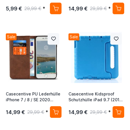
schwarz
5,99 €
14,99 €
29,99 €
*
29,99 €
*
Sale
Sale
Casecentive PU Lederhülle
Casecentive Kidsproof
iPhone 7 / 8 / SE 2020
Schutzhülle iPad 9.7 (2017
braun
/ 2018) / Air 2 blau
14,99 €
14,99 €
29,99 €
*
29,99 €
*