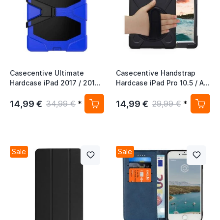
Casecentive Ultimate
Casecentive Handstrap
Hardcase iPad 2017 / 2018
Hardcase iPad Pro 10.5 / Air
blau
10.5 (2019) schwarz mit
Handschlaufe
14,99 €
14,99 €
34,99 €
*
29,99 €
*
Sale
Sale