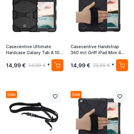
Casecentive Ultimate
Casecentive Handstrap
Hardcase Galaxy Tab A 10.1
360 mit Griff iPad Mini 4
2016 Hülle schwarz
schwarz
14,99 €
14,99 €
34,99 €
*
29,99 €
*
Sale
Sale