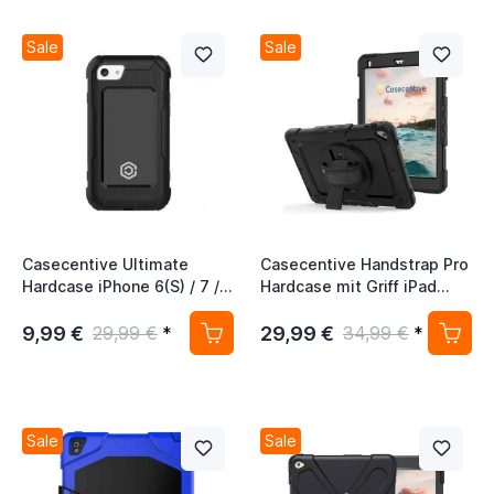
Sale
Sale
Casecentive Ultimate
Casecentive Handstrap Pro
Hardcase iPhone 6(S) / 7 / 8
Hardcase mit Griff iPad
/ SE 2020 schwarz
Mini 4 / 5 schwarz
9,99 €
29,99 €
29,99 €
*
34,99 €
*
Sale
Sale