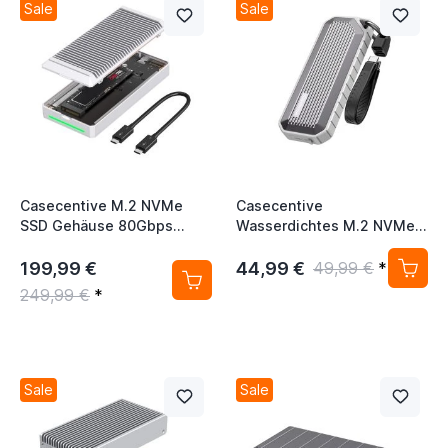
Sale
Sale
Casecentive M.2 NVMe
Casecentive
SSD Gehäuse 80Gbps
Wasserdichtes M.2 NVMe
silber
SSD-Gehäuse 10 Gbps
Grau
199,99 €
44,99 €
49,99 €
*
249,99 €
*
Sale
Sale