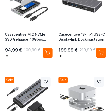
Casecentive M.2 NVMe
Casecentive 13-in-1 USB-C
SSD Gehäuse 40Gbps
Displaylink Dockingstation
silber
94,99 €
199,99 €
109,99 €
219,99 €
*
*
Sale
Sale