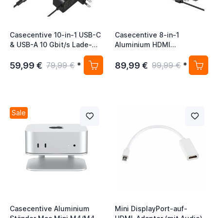
Casecentive 10-in-1 USB-C
Casecentive 8-in-1
& USB-A 10 Gbit/s Lade-
Aluminium HDMI
Hub
Dockingstation Hub &
Stand for Mac Mini M4/M4
59,99 €
89,99 €
79,99 €
*
99,99 €
*
Pro
Sale
Casecentive Aluminium
Mini DisplayPort-auf-