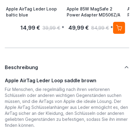
Apple AirTag Leder Loop
Apple 85W MagSafe 2
Ap
baltic blue
Power Adapter MD506Z/A
Po
14,99 €
49,99 €
3
39,99 €
*
84,99 €
*
Beschreibung
Apple AirTag Leder Loop saddle brown
Für Menschen, die regelmäßig nach ihren verlorenen
Schlüsseln oder anderen wichtigen Gegenständen suchen
müssen, sind die AirTags von Apple die ideale Lösung. Der
Apple AirTag Schlüsselanhänger aus Leder ermöglicht es, den
AirTag sicher an der Kleidung, den Schlüsseln oder anderen
geliebten Gegenständen zu befestigen, sodass Sie ihn immer
finden können.