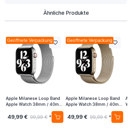
Ähnliche Produkte
Geöffnete Verpackung
Geöffnete Verpackung
Apple Milanese Loop Band
Apple Milanese Loop Band
Ap
Apple Watch 38mm / 40mm
Apple Watch 38mm / 40mm
Wa
/ 41mm / 42mm Silver
/ 41mm / 42mm Gold (2nd
41
Gen)
S/
49,99 €
49,99 €
2
99,99 €
*
99,99 €
*