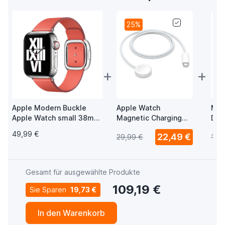
25%
+
+
Apple Modern Buckle
Apple Watch
Mus
Apple Watch small 38mm
Magnetic Charging
Del
/ 40mm / 41mm / 42mm
USB-C Kabel 1m
20 
49,99 €
22,49 €
29,99 €
18,
Pink Citrus
und
Ans
Gesamt für ausgewählte Produkte
109,19 €
Sie Sparen
19,73 €
In den Warenkorb