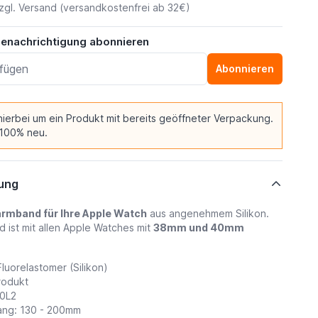
zgl.
Versand
(versandkostenfrei ab 32€)
benachrichtigung abonnieren
Abonnieren
 hierbei um ein Produkt mit bereits geöffneter Verpackung.
 100% neu.
ung
armband für Ihre Apple Watch
aus angenehmem Silikon.
 ist mit allen Apple Watches mit
38mm und 40mm
Fluorelastomer (Silikon)
rodukt
X0L2
ang: 130 - 200mm