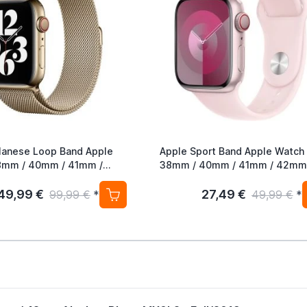
lanese Loop Band Apple
Apple Sport Band Apple Watch
38mm / 40mm / 41mm / 42mm
ld (2nd Gen)
Light Pink S/M
49,99 €
27,49 €
99,99 €
*
49,99 €
*