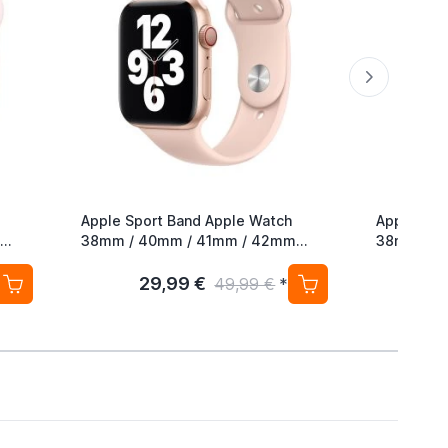
Apple Sport Band Apple Watch
Apple Spo
38mm / 40mm / 41mm / 42mm
38mm / 4
Pink Sand
Weiß
29,99 €
3
49,99 €
*