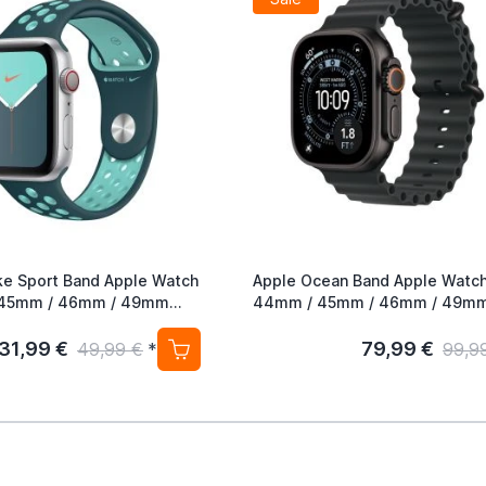
ke Sport Band Apple Watch
Apple Ocean Band Apple Watc
45mm / 46mm / 49mm
44mm / 45mm / 46mm / 49m
 Turquoise/Aurora Green
Schwarz / Titanium
31,99 €
79,99 €
49,99 €
*
99,9