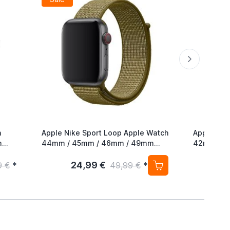
h
Apple Nike Sport Loop Apple Watch
Apple Spo
m
44mm / 45mm / 46mm / 49mm
42mm / 4
Olive Flak
Pride Edit
24,99 €
2
9 €
*
49,99 €
*