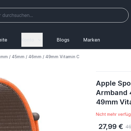
eite
Konto
Blogs
Marken
44mm / 45mm / 46mm / 49mm Vitamin C
Apple Spo
Armband 
49mm Vit
Nicht mehr verfüg
27,99 €
49