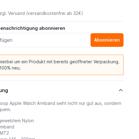
zgl.
Versand
(versandkostenfrei ab 32€)
benachrichtigung abonnieren
Abonnieren
 hierbei um ein Produkt mit bereits geöffneter Verpackung.
 100% neu.
ung
oop Apple Watch Armband sieht nicht nur gut aus, sondern
equem.
s gewebtem Nylon
Armband
XMT2