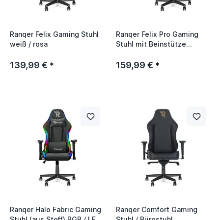
Ranqer Felix Gaming Stuhl
Ranqer Felix Pro Gaming
weiß / rosa
Stuhl mit Beinstütze
schwarz
139,99 €
159,99 €
*
*
Ranqer Halo Fabric Gaming
Ranqer Comfort Gaming
Stuhl (aus Stoff) RGB / LED
Stuhl / Bürostuhl