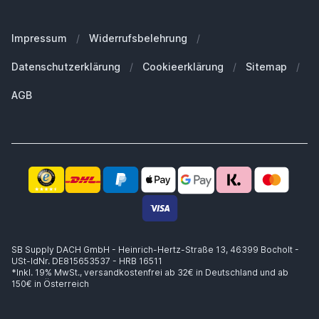
Unser Blog
Welches iPhone habe ich?
FAQ - Häufig gestellte Fragen
Unsere Marken
Welches MacBook habe ich?
Für Geschäftskunden
Impressum
/
Widerrufsbelehrung
/
Nachhaltigkeit
Welche Apple Watch habe ich?
Ersatzteile
Datenschutzerklärung
/
Cookieerklärung
/
Sitemap
/
Arbeiten bei SB Supply
Welche Airpods habe ich?
Warum SB Supply?
AGB
Welchen MagSafe brauche ich?
Trusted Shops Zertifikat
Lieferung innerhalb 1-2 Werktagen
Kompetente Beratung
Sicheres Zahlen
14 Tage Widerrufsrecht
Käuferschutz bis zu €20.000
SB Supply DACH GmbH - Heinrich-Hertz-Straße 13, 46399 Bocholt -
USt-IdNr. DE815653537 - HRB 16511
*Inkl. 19% MwSt.,
versandkostenfrei ab 32€ in Deutschland und ab
150€ in Österreich