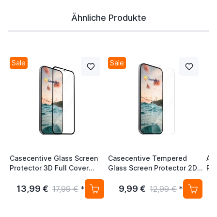
Ähnliche Produkte
Sale
Sale
Casecentive Glass Screen
Casecentive Tempered
Ap
Protector 3D Full Cover
Glass Screen Protector 2D
Po
iPhone 12 Pro Max
iPhone 12 Pro Max
13,99 €
9,99 €
4
17,99 €
*
12,99 €
*