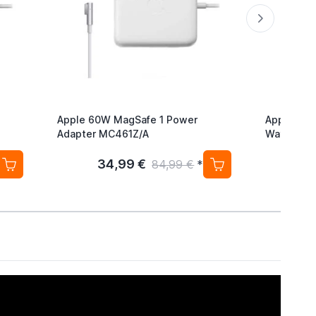
Apple 60W MagSafe 1 Power
Apple Mil
Adapter MC461Z/A
Watch 38
42mm Sil
34,99 €
4
84,99 €
*