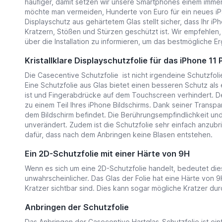
häufiger, damit setzen wir unsere Smartphones einem immer
möchte man vermeiden, Hunderte von Euro für ein neues i
Displayschutz aus gehärtetem Glas stellt sicher, dass Ihr iP
Kratzern, Stößen und Stürzen geschützt ist. Wir empfehlen, s
über die Installation zu informieren, um das bestmögliche Er
Kristallklare Displayschutzfolie für das iPhone 11
Die Casecentive Schutzfolie ist nicht irgendeine Schutzfolie
Eine Schutzfolie aus Glas bietet einen besseren Schutz als ei
ist und Fingerabdrücke auf dem Touchscreen verhindert. D
zu einem Teil Ihres iPhone Bildschirms. Dank seiner Transp
dem Bildschirm befindet. Die Berührungsempfindlichkeit un
unverändert. Zudem ist die Schutzfolie sehr einfach anzubr
dafür, dass nach dem Anbringen keine Blasen entstehen.
Ein 2D-Schutzfolie mit einer Härte von 9H
Wenn es sich um eine 2D-Schutzfolie handelt, bedeutet die
unwahrscheinlicher. Das Glas der Folie hat eine Härte von 
Kratzer sichtbar sind. Dies kann sogar mögliche Kratzer dur
Anbringen der Schutzfolie
Das Anbringen der Casecentive Hartglas-Schutzfolie ist einf