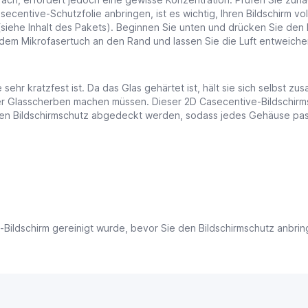
entive-Schutzfolie anbringen, ist es wichtig, Ihren Bildschirm vo
siehe Inhalt des Pakets). Beginnen Sie unten und drücken Sie den
t dem Mikrofasertuch an den Rand und lassen Sie die Luft entweich
e sehr kratzfest ist. Da das Glas gehärtet ist, hält sie sich selbs
er Glasscherben machen müssen. Dieser 2D Casecentive-Bildschirmsc
en Bildschirmschutz abgedeckt werden, sodass jedes Gehäuse pass
-Bildschirm gereinigt wurde, bevor Sie den Bildschirmschutz anbrin