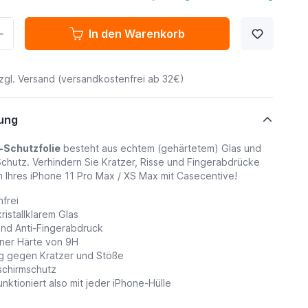
In den Warenkorb
zgl.
Versand
(versandkostenfrei ab 32€)
ung
-Schutzfolie
besteht aus echtem (gehärtetem) Glas und
Schutz. Verhindern Sie Kratzer, Risse und Fingerabdrücke
m Ihres iPhone 11 Pro Max / XS Max mit Casecentive!
nfrei
ristallklarem Glas
und Anti-Fingerabdruck
einer Härte von 9H
ig gegen Kratzer und Stöße
dschirmschutz
unktioniert also mit jeder iPhone-Hülle