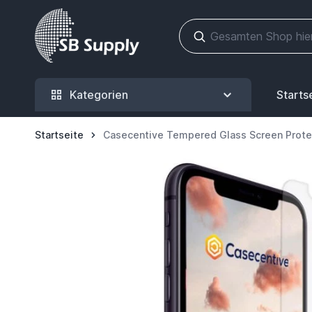
Zum Inhalt springen
Kategorien
Starts
Startseite
Casecentive Tempered Glass Screen Protec