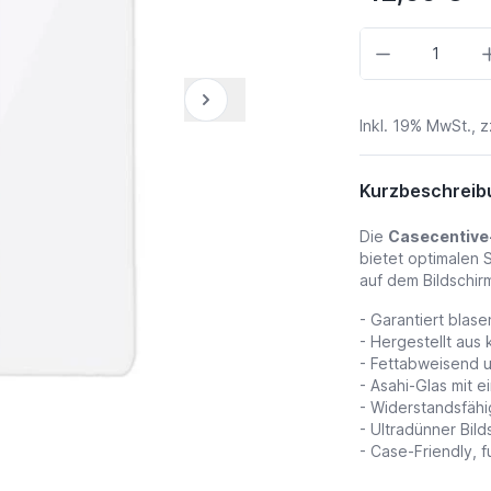
Menge
Inkl. 19% MwSt., z
Kurzbeschreib
Die
Casecentive
bietet optimalen 
auf dem Bildschir
- Garantiert blase
- Hergestellt aus k
- Fettabweisend 
- Asahi-Glas mit 
- Widerstandsfäh
- Ultradünner Bil
- Case-Friendly, f