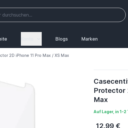
eite
Konto
Blogs
Marken
tor 2D iPhone 11 Pro Max / XS Max
Casecenti
Protector 
Max
Auf Lager, in 1-
12,99 €