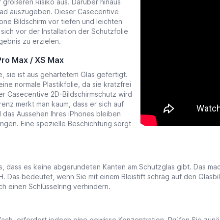
 größeren Risiko aus. Darüber hinaus
Pad auszugeben. Dieser Casecentive
hone Bildschirm vor tiefen und leichten
ich vor der Installation der Schutzfolie
gebnis zu erzielen.
 Pro Max / XS Max
, sie ist aus gehärtetem Glas gefertigt.
ne normale Plastikfolie, da sie kratzfrei
er Casecentive 2D-Bildschirmschutz wird
arenz merkt man kaum, dass er sich auf
d das Aussehen Ihres iPhones bleiben
ingen. Eine spezielle Beschichtung sorgt
s, dass es keine abgerundeten Kanten am Schutzglas gibt. Das mach
9H. Das bedeutet, wenn Sie mit einem Bleistift schräg auf den Gla
ch einen Schlüsselring verhindern.
ach, erfordert jedoch eine gewisse Konzentration. Prüfen Sie zunäch