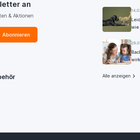
letter an
14.0
ten & Aktionen
Lei
wie
Abonnieren
29.0
Bac
wirk
ubehör
Alle anzeigen