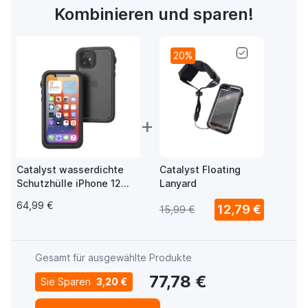
Kombinieren und sparen!
20%
+
Catalyst wasserdichte
Catalyst Floating
Schutzhülle iPhone 12
Lanyard
Schwarz
64,99 €
12,79 €
15,99 €
Gesamt für ausgewählte Produkte
77,78 €
Sie Sparen
3,20 €