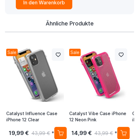
In den Warenkorb
Ähnliche Produkte
Sale
Sale
Catalyst Influence Case
Catalyst Vibe Case iPhone
Cat
iPhone 12 Clear
12 Neon Pink
iP
19,99 €
14,99 €
1
43,99 €
*
43,99 €
*