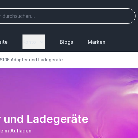
eite
Konto
Blogs
Marken
 S10E Adapter und Ladegeräte
r und Ladegeräte
beim Aufladen