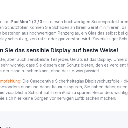
e ihr
iPad Mini 1 / 2 / 3
mit diesen hochwertigen Screenprotektoren. Ei
n Schutzfolien können Sie Schäden an Ihrem Gerät minimieren, da d
n bestehen aus hochwertigem Panzerglas, ein Glas das selbst bei ge
splay schmutzig, zerkratzt oder gar zerstört wird. Zuverlässiger Sc
 Sie das sensible Display auf beste Weise!
ste, aber auch sensibelste Teil jedes Geräts ist das Display. Ohne d
 sehr wichtig, dass Sie diesem den Schutz bieten, den es verdient ha
s der Hand rutschen kann, ohne dass etwas passiert!
Empfehlung
: Die Casecentive Sicherheitsglas Displayschutzfolie - d
 besonders dünn und daher kaum zu spüren, Sie haben daher einen 
 zusätzliche Schicht auf Ihrem iPad zu spüren! Besonders wichtig -
ie sich hier keine Sorgen vor nervigen Luftbläschen machen!