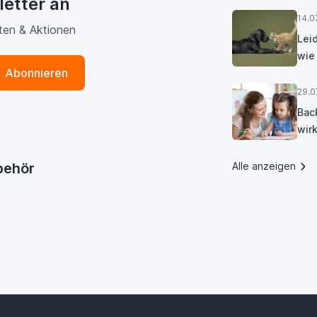
letter an
14.0
ten & Aktionen
Lei
wie
Abonnieren
29.0
Bac
wirk
ubehör
Alle anzeigen