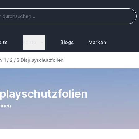
eite
Konto
Blogs
Marken
i 1 / 2 / 3 Displayschutzfolien
isplayschutzfolien
önnen