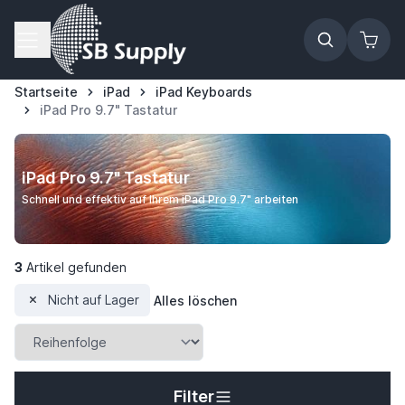
Zum Inhalt springen
Startseite
iPad
iPad Keyboards
iPad Pro 9.7" Tastatur
iPad Pro 9.7" Tastatur
Schnell und effektiv auf Ihrem iPad Pro 9.7" arbeiten
3
Artikel gefunden
Nicht auf Lager
Alles löschen
Filter