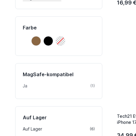
16,99 
Farbe
Braun
Schwarz
Transparent
Braun
Schwarz
Transparent
MagSafe-kompatibel
Ja
Artikel
(1)
Tech21 E
Auf Lager
iPhone 1
Auf Lager
Artikel
(6)
34,99 