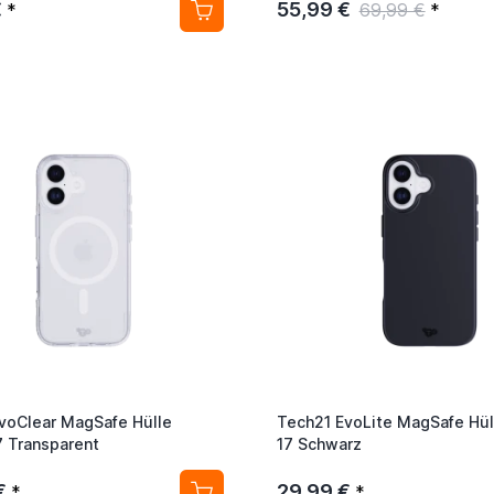
€
55,99 €
*
69,99 €
*
voClear MagSafe Hülle
Tech21 EvoLite MagSafe Hül
7 Transparent
17 Schwarz
€
29,99 €
*
*