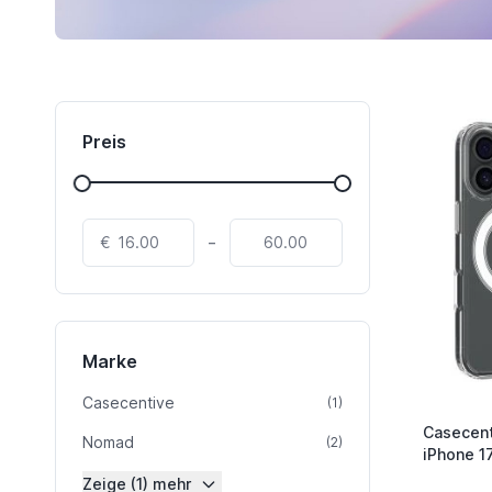
Preis
-
€
Marke
Casecentive
Artikel
(1)
Casecent
Nomad
Artikel
(2)
iPhone 1
Zeige (1) mehr