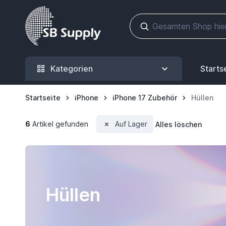
Zum Inhalt springen
Kategorien
Starts
Startseite
iPhone
iPhone 17 Zubehör
Hüllen
6
Artikel gefunden
Auf Lager
Alles löschen
Hüllen