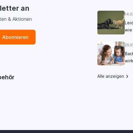
letter an
14.0
ten & Aktionen
Lei
wie
Abonnieren
29.0
Bac
wirk
ubehör
Alle anzeigen