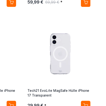
59,99 €
69,99 €
*
le iPhone
Tech21 EvoLite MagSafe Hülle iPhone
17 Transparent
29,99 €
*