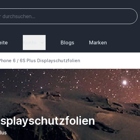
eite
Konto
Blogs
Marken
Phone 6 / 6S Plus Displayschutzfolien
isplayschutzfolien
lus