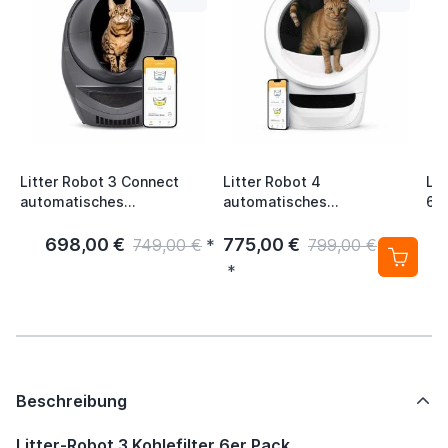
Litter Robot 3 Connect
Litter Robot 4
Lit
automatisches
automatisches
6e
selbstreinigendes
selbstreinigendes
Katzenklo Grau
Katzenklo weiß
698,00 €
775,00 €
749,00 €
*
799,00 €
*
Beschreibung
Litter-Robot 3 Kohlefilter 6er Pack