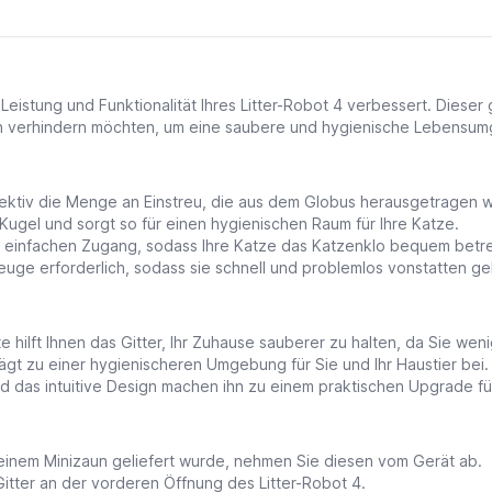
eistung und Funktionalität Ihres Litter-Robot 4 verbessert. Dieser 
rin verhindern möchten, um eine saubere und hygienische Lebensu
ektiv die Menge an Einstreu, die aus dem Globus herausgetragen wi
Kugel und sorgt so für einen hygienischen Raum für Ihre Katze.
 einfachen Zugang, sodass Ihre Katze das Katzenklo bequem betre
zeuge erforderlich, sodass sie schnell und problemlos vonstatten ge
e hilft Ihnen das Gitter, Ihr Zuhause sauberer zu halten, da Sie w
ägt zu einer hygienischeren Umgebung für Sie und Ihr Haustier bei.
nd das intuitive Design machen ihn zu einem praktischen Upgrade für
 einem Minizaun geliefert wurde, nehmen Sie diesen vom Gerät ab.
itter an der vorderen Öffnung des Litter-Robot 4.