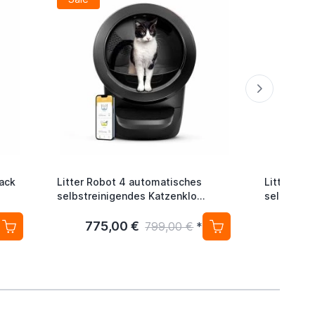
Pack
Litter Robot 4 automatisches
Litter Ro
selbstreinigendes Katzenklo
selbstrei
Schwarz
775,00 €
775
799,00 €
*