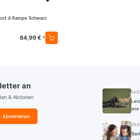
obot 4 Rampe Schwarz
84,99 €
*
letter an
14.0
ten & Aktionen
Lei
wie
Abonnieren
29.0
Bac