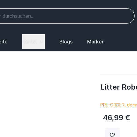
eite
Konto
Blogs
Marken
Litter Ro
PRE-ORDER, demnä
46,99 €