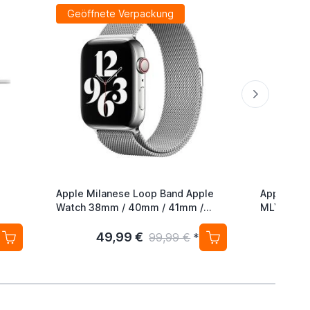
Geöffnete Verpackung
Apple Milanese Loop Band Apple
Apple 140
Watch 38mm / 40mm / 41mm /
MLYU3ZM
42mm Silver
49,99 €
5
99,99 €
*