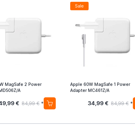
Sale
5W MagSafe 2 Power
Apple 60W MagSafe 1 Power
 MD506Z/A
Adapter MC461Z/A
49,99 €
34,99 €
84,99 €
*
84,99 €
*