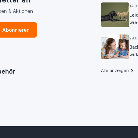
14.0
ten & Aktionen
Lei
wie
Abonnieren
29.0
Bac
wirk
ubehör
Alle anzeigen