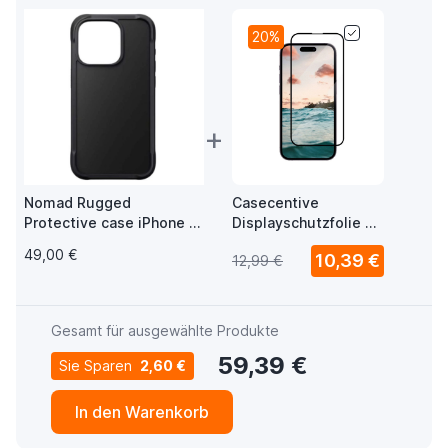
20%
+
Nomad Rugged
Casecentive
Protective case iPhone 15
Displayschutzfolie 3D
Pro Max shadow black
Vollschutz iPhone 15
49,00 €
10,39 €
12,99 €
Pro Max
Gesamt für ausgewählte Produkte
59,39 €
Sie Sparen
2,60 €
In den Warenkorb