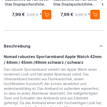
Glas Displayschutzfolie
Glas Displayschutzfolie
Wa
Apple Watch 44mm
Apple Watch 42mm
46
7,99 €
7,99 €
5
9,99 €
*
9,99 €
*
Beschreibung
Nomad robustes Sportarmband Apple Watch 42mm
/ 44mm / 45mm /49mm schwarz / schwarz
Das robuste Sportarmband verleiht der Apple Watch einen
modernen Look und hält jedem Abenteuer stand. Das
Uhrenarmband besteht aus Fluorkautschuk, einem
hochflexiblen Kunststoff, der extrem abriebfest und
widerstandsfähig ist. Das Armband ist außerdem wasserfest,
so dass es jedes Abenteuer übersteht. Die maßgefertigten
Ösen und Schnallen des Armbands sind aus Edelstahl
gefertigt. Da das Armband einen sehr hochwertigen Look hat,