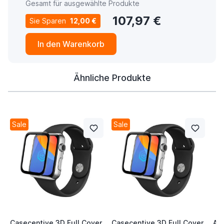
Gesamt für ausgewählte Produkte
107,97 €
Sie Sparen
12,00 €
In den Warenkorb
Ähnliche Produkte
Sale
Sale
Casecentive 3D Full Cover
Casecentive 3D Full Cover
App