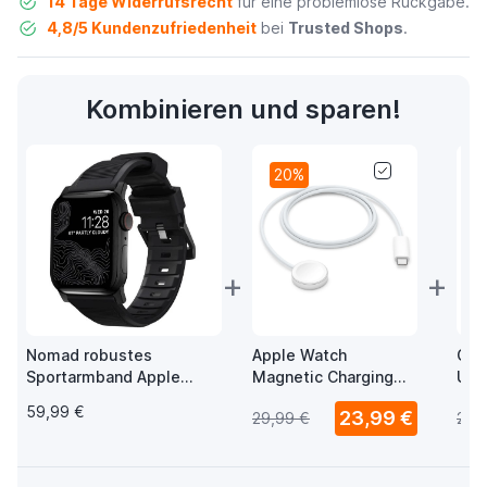
14 Tage Widerrufsrecht
für eine problemlose Rückgabe.
4,8/5 Kundenzufriedenheit
bei
Trusted Shops
.
Kombinieren und sparen!
20%
+
+
Nomad robustes
Apple Watch
Cas
Sportarmband Apple
Magnetic Charging
Uhr
Watch 42mm / 44mm /
USB-C Kabel 1m
Auf
59,99 €
23,99 €
29,99 €
29,
45mm / 49mm schwarz /
aus
schwarz