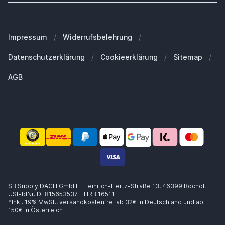
Hier widerrufen
Unser Blog
Welches iPhone habe ich?
FAQ - Häufig gestellte Fragen
Unsere Marken
Welches MacBook habe ich?
Für Geschäftskunden
Impressum
/
Widerrufsbelehrung
/
Nachhaltigkeit
Welche Apple Watch habe ich?
Ersatzteile
Datenschutzerklärung
/
Cookieerklärung
/
Sitemap
/
Arbeiten bei SB Supply
Welche Airpods habe ich?
Warum SB Supply?
AGB
Welchen MagSafe brauche ich?
Trusted Shops Zertifikat
Lieferung innerhalb 1-2 Werktagen
Kompetente Beratung
Sicheres Zahlen
14 Tage Widerrufsrecht
Käuferschutz bis zu €20.000
SB Supply DACH GmbH - Heinrich-Hertz-Straße 13, 46399 Bocholt -
USt-IdNr. DE815653537 - HRB 16511
*Inkl. 19% MwSt.,
versandkostenfrei ab 32€ in Deutschland und ab
150€ in Österreich