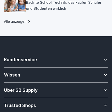
Back to School Technik: das kaufen Schüler
und Studenten wirklich
Alle anzeigen
Kundenservice
Kontakt
Wissen
Sicheres Zahlen
Apple Watch Armbänder Datenbank
Versandkosten & Lieferung
Über SB Supply
Alles über i-Tec Dockingstationen
Garantiepolitik
Über uns
Tablet-Unterrichtsmaterial
Widerrufsbelehrung
Trusted Shops
Was Kunden über uns sagen
Welches iPad habe ich?