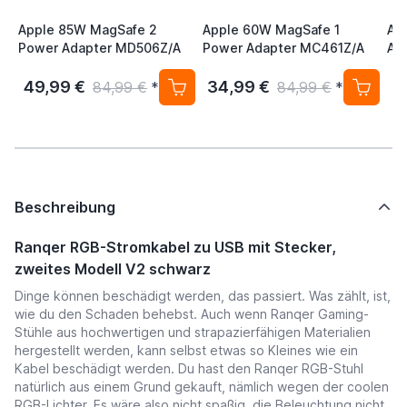
Apple 85W MagSafe 2
Apple 60W MagSafe 1
Ap
Power Adapter MD506Z/A
Power Adapter MC461Z/A
Ap
/ 
49,99 €
34,99 €
4
84,99 €
*
84,99 €
*
Beschreibung
Ranqer RGB-Stromkabel zu USB mit Stecker,
zweites Modell V2 schwarz
Dinge können beschädigt werden, das passiert. Was zählt, ist,
wie du den Schaden behebst. Auch wenn Ranqer Gaming-
Stühle aus hochwertigen und strapazierfähigen Materialien
hergestellt werden, kann selbst etwas so Kleines wie ein
Kabel beschädigt werden. Du hast den Ranqer RGB-Stuhl
natürlich aus einem Grund gekauft, nämlich wegen der coolen
RGB-Lichter. Es wäre also nicht spaßig, die Beleuchtung nicht