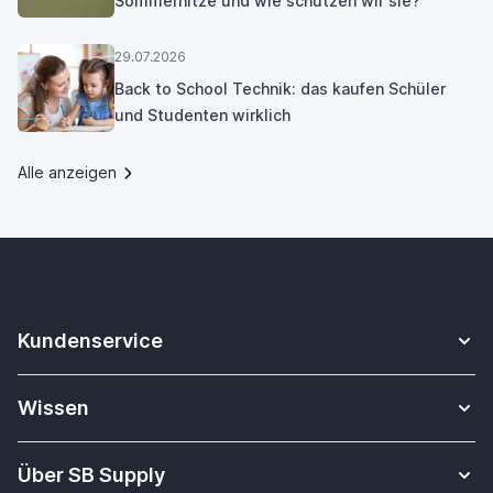
Sommerhitze und wie schützen wir sie?
29.07.2026
Back to School Technik: das kaufen Schüler
und Studenten wirklich
Alle anzeigen
Kundenservice
Kontakt
Wissen
Sicheres Zahlen
Apple Watch Armbänder Datenbank
Versandkosten & Lieferung
Über SB Supply