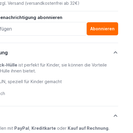
zgl.
Versand
(versandkostenfrei ab 32€)
benachrichtigung abonnieren
Abonnieren
ung
ck-Hülle
ist perfekt für Kinder, sie können die Vorteile
Hülle ihnen bietet.
N, speziell für Kinder gemacht
ich
len mit
PayPal
,
Kreditkarte
oder
Kauf auf Rechnung
.