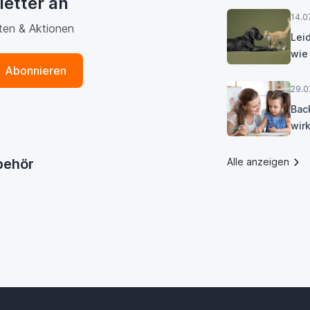
letter an
14.0
ten & Aktionen
Lei
wie
Abonnieren
29.0
Bac
wirk
ubehör
Alle anzeigen