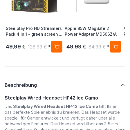
Steelplay Pro HD Streamers
Apple 85W MagSafe 2
Ap
Pack 4 in 1 - green screen 2
Power Adapter MD506Z/A
Po
m x 2 m
49,99 €
49,99 €
3
128,99 €
*
84,99 €
*
Beschreibung
Steelplay Wired Headset HP42 Ice Camo
Das
Steelplay Wired Headset HP42 Ice Camo
hilft Ihnen
das perfekte Spielerlebnis zu kreieren. Das Headset wurde
speziell für Gamer entwickelt und verfügt daher über alle
notwendigen Features. Das Headset wird über das 3,5 mm
Kabel mit Ihrer Spielekonsole verbunden, dies garantiert, dass