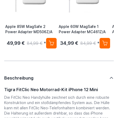
Apple 85W MagSafe 2
Apple 60W MagSafe 1
Ap
Power Adapter MD506Z/A
Power Adapter MC461Z/A
Ap
/ 
49,99 €
34,99 €
4
84,99 €
*
84,99 €
*
Beschreibung
Tigra FitClic Neo Motorrad-Kit iPhone 12 Mini
Die FitClic Neo Handyhülle zeichnet sich durch eine robuste
Konstruktion und ein stoßdämpfendes System aus. Die Hülle
kann mit allen FitClic Neo-Telefonhaltern kombiniert werden.
Die Halterung ist außerdem drehbar, so dass das iPhone