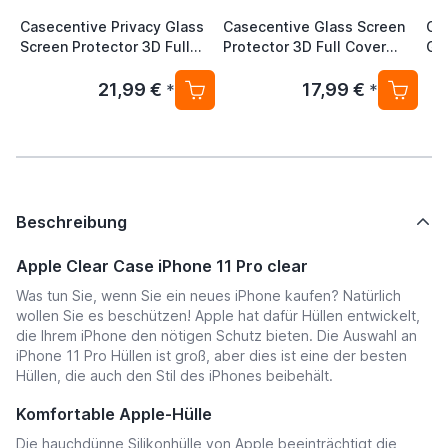
Casecentive Privacy Glass
Casecentive Glass Screen
Ca
Screen Protector 3D Full
Protector 3D Full Cover
Gl
Cover iPhone 11 Pro
iPhone 11 Pro
iPh
21,99 €
17,99 €
*
*
Beschreibung
Apple Clear Case iPhone 11 Pro clear
Was tun Sie, wenn Sie ein neues iPhone kaufen? Natürlich
wollen Sie es beschützen! Apple hat dafür Hüllen entwickelt,
die Ihrem iPhone den nötigen Schutz bieten. Die Auswahl an
iPhone 11 Pro Hüllen ist groß, aber dies ist eine der besten
Hüllen, die auch den Stil des iPhones beibehält.
Komfortable Apple-Hülle
Die hauchdünne Silikonhülle von Apple beeinträchtigt die