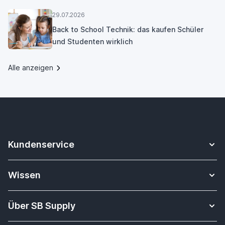
29.07.2026
Back to School Technik: das kaufen Schüler
und Studenten wirklich
Alle anzeigen
Kundenservice
Kontakt
Wissen
Sicheres Zahlen
Apple Watch Armbänder Datenbank
Versandkosten & Lieferung
Über SB Supply
Alles über i-Tec Dockingstationen
Garantiepolitik