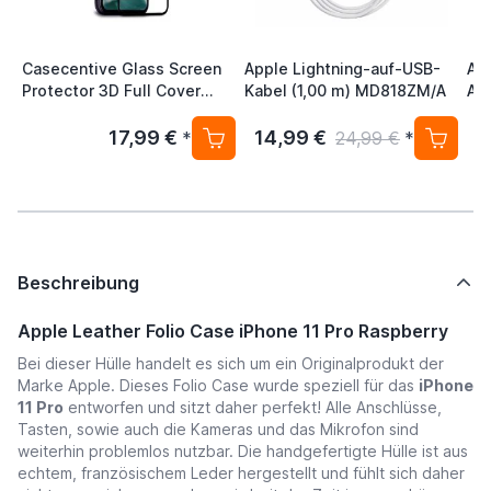
Casecentive Glass Screen
Apple Lightning-auf-USB-
App
Protector 3D Full Cover
Kabel (1,00 m) MD818ZM/A
Ad
iPhone 11 Pro
17,99 €
14,99 €
4
*
24,99 €
*
Beschreibung
Apple Leather Folio Case iPhone 11 Pro Raspberry
Bei dieser Hülle handelt es sich um ein Originalprodukt der
Marke
Apple
. Dieses Folio Case wurde speziell für das
iPhone
11 Pro
entworfen und sitzt daher perfekt! Alle Anschlüsse,
Tasten, sowie auch die Kameras und das Mikrofon sind
weiterhin problemlos nutzbar. Die handgefertigte Hülle ist aus
echtem, französischem Leder hergestellt und fühlt sich daher