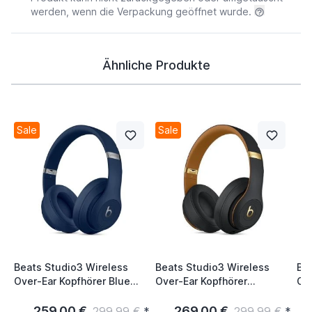
werden, wenn die Verpackung geöffnet wurde.
Ähnliche Produkte
Sale
Sale
Beats Studio3 Wireless
Beats Studio3 Wireless
Be
Over-Ear Kopfhörer Blue
Over-Ear Kopfhörer
Ov
Core
Midnight Black
Def
259,00 €
269,00 €
299,99 €
*
299,99 €
*