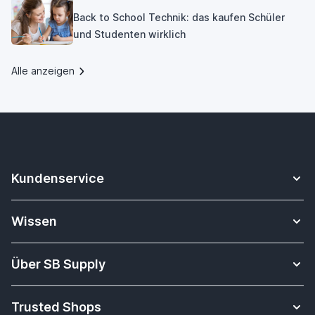
Back to School Technik: das kaufen Schüler
und Studenten wirklich
Alle anzeigen
Kundenservice
Kontakt
Wissen
Sicheres Zahlen
Apple Watch Armbänder Datenbank
Versandkosten & Lieferung
Über SB Supply
Alles über i-Tec Dockingstationen
Garantiepolitik
Über uns
Tablet-Unterrichtsmaterial
Widerrufsbelehrung
Trusted Shops