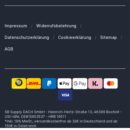
Was Kunden über uns sagen
Welches iPad habe ich?
Hier widerrufen
Unser Blog
Welches iPhone habe ich?
FAQ - Häufig gestellte Fragen
Unsere Marken
Welches MacBook habe ich?
Für Geschäftskunden
Impressum
/
Widerrufsbelehrung
/
Nachhaltigkeit
Welche Apple Watch habe ich?
Ersatzteile
Datenschutzerklärung
/
Cookieerklärung
/
Sitemap
/
Arbeiten bei SB Supply
Welche Airpods habe ich?
Warum SB Supply?
AGB
Welchen MagSafe brauche ich?
Trusted Shops Zertifikat
Lieferung innerhalb 1-2 Werktagen
Kompetente Beratung
Sicheres Zahlen
14 Tage Widerrufsrecht
Käuferschutz bis zu €20.000
SB Supply DACH GmbH - Heinrich-Hertz-Straße 13, 46399 Bocholt -
USt-IdNr. DE815653537 - HRB 16511
*Inkl. 19% MwSt.,
versandkostenfrei ab 32€ in Deutschland und ab
150€ in Österreich