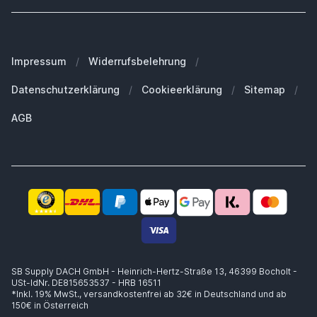
Was Kunden über uns sagen
Welches iPad habe ich?
Hier widerrufen
Unser Blog
Welches iPhone habe ich?
FAQ - Häufig gestellte Fragen
Unsere Marken
Welches MacBook habe ich?
Für Geschäftskunden
Impressum
/
Widerrufsbelehrung
/
Nachhaltigkeit
Welche Apple Watch habe ich?
Ersatzteile
Datenschutzerklärung
/
Cookieerklärung
/
Sitemap
/
Arbeiten bei SB Supply
Welche Airpods habe ich?
Warum SB Supply?
AGB
Welchen MagSafe brauche ich?
Trusted Shops Zertifikat
Lieferung innerhalb 1-2 Werktagen
Kompetente Beratung
Sicheres Zahlen
14 Tage Widerrufsrecht
Käuferschutz bis zu €20.000
SB Supply DACH GmbH - Heinrich-Hertz-Straße 13, 46399 Bocholt -
USt-IdNr. DE815653537 - HRB 16511
*Inkl. 19% MwSt.,
versandkostenfrei ab 32€ in Deutschland und ab
150€ in Österreich