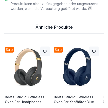
Produkt kann nicht zurückgegeben oder umgetauscht
werden, wenn die Verpackung geöffnet wurde.
Ähnliche Produkte
Sale
Sale
Beats Studio3 Wireless
Beats Studio3 Wireless
Be
Over-Ear Headphones
Over-Ear Kopfhörer Blue
Ov
Shadow Grey Skyline
Core
Sc