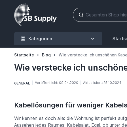
Zum Inhalt springen
Kategorien
Starts
Startseite
Blog
Wie verstecke ich unschönen Kabe
Wie verstecke ich unschöne
Veröffentlicht:
09.04.2020
Aktualisiert:
25.10.2024
GENERAL
Kabellösungen für weniger Kabel
Wir kennen es doch alle: die Wohnung ist perfekt aufg
Aussehen jedes Raumes: Kabelsalat. Egal, ob unter d