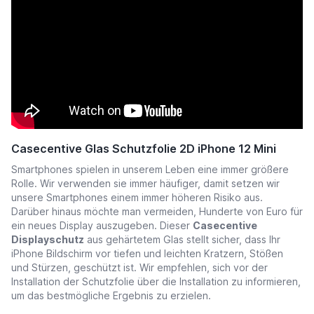
Casecentive Glas Schutzfolie 2D iPhone 12 Mini
Smartphones spielen in unserem Leben eine immer größere
Rolle. Wir verwenden sie immer häufiger, damit setzen wir
unsere Smartphones einem immer höheren Risiko aus.
Darüber hinaus möchte man vermeiden, Hunderte von Euro für
ein neues Display auszugeben. Dieser
Casecentive
Displayschutz
aus gehärtetem Glas stellt sicher, dass Ihr
iPhone Bildschirm vor tiefen und leichten Kratzern, Stößen
und Stürzen, geschützt ist. Wir empfehlen, sich vor der
Installation der Schutzfolie über die Installation zu informieren,
um das bestmögliche Ergebnis zu erzielen.