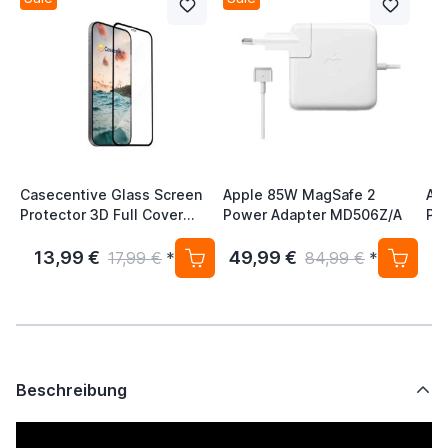
Casecentive Glass Screen
Apple 85W MagSafe 2
Ap
Protector 3D Full Cover
Power Adapter MD506Z/A
Po
iPhone 12 Mini schwarz
13,99 €
49,99 €
3
17,99 €
*
84,99 €
*
Beschreibung