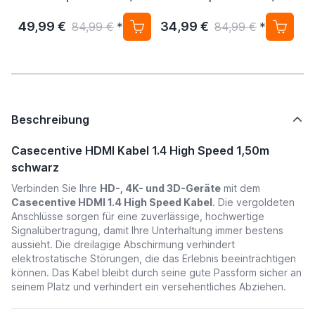
/ 
49,99 €
34,99 €
4
84,99 €
*
84,99 €
*
Beschreibung
Casecentive HDMI Kabel 1.4 High Speed 1,50m
schwarz
Verbinden Sie Ihre
HD-, 4K- und 3D-Geräte
mit dem
Casecentive HDMI 1.4 High Speed Kabel
. Die vergoldeten
Anschlüsse sorgen für eine zuverlässige, hochwertige
Signalübertragung, damit Ihre Unterhaltung immer bestens
aussieht. Die dreilagige Abschirmung verhindert
elektrostatische Störungen, die das Erlebnis beeinträchtigen
können. Das Kabel bleibt durch seine gute Passform sicher an
seinem Platz und verhindert ein versehentliches Abziehen.