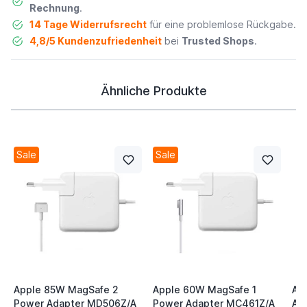
Rechnung
.
14 Tage Widerrufsrecht
für eine problemlose Rückgabe.
4,8/5 Kundenzufriedenheit
bei
Trusted Shops
.
Ähnliche Produkte
Sale
Sale
Apple 85W MagSafe 2
Apple 60W MagSafe 1
Ap
Power Adapter MD506Z/A
Power Adapter MC461Z/A
Ap