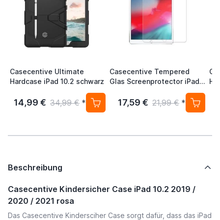
Casecentive Ultimate
Casecentive Tempered
Ca
Hardcase iPad 10.2 schwarz
Glas Screenprotector iPad
Har
10.2 (2019)
sc
14,99 €
17,59 €
1
34,99 €
*
21,99 €
*
Beschreibung
Casecentive Kindersicher Case iPad 10.2 2019 /
2020 / 2021 rosa
Das Casecentive Kindersciher Case sorgt dafür, dass das iPad