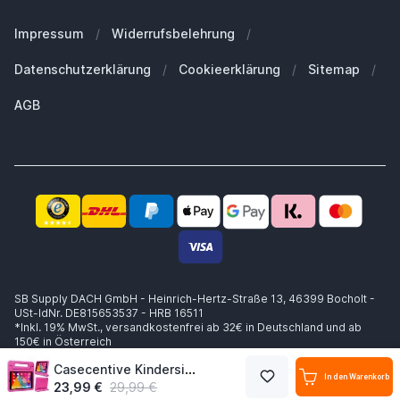
Unsere Marken
Welches MacBook habe ich?
Für Geschäftskunden
Impressum
/
Widerrufsbelehrung
/
Nachhaltigkeit
Welche Apple Watch habe ich?
Ersatzteile
Datenschutzerklärung
/
Cookieerklärung
/
Sitemap
/
Arbeiten bei SB Supply
Welche Airpods habe ich?
Warum SB Supply?
AGB
Welchen MagSafe brauche ich?
Trusted Shops Zertifikat
Lieferung innerhalb 1-2 Werktagen
Kompetente Beratung
Sicheres Zahlen
14 Tage Widerrufsrecht
Käuferschutz bis zu €20.000
SB Supply DACH GmbH - Heinrich-Hertz-Straße 13, 46399 Bocholt -
USt-IdNr. DE815653537 - HRB 16511
*Inkl. 19% MwSt.,
versandkostenfrei ab 32€ in Deutschland und ab
150€ in Österreich
Casecentive Kindersicher Case iPad 10.2 2019 / 2020 / 2021 pink
In den Warenkorb
23,99 €
29,99 €