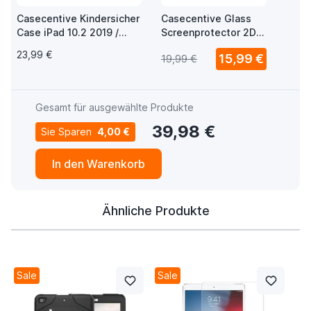
Casecentive Kindersicher
Casecentive Glass
Case iPad 10.2 2019 /
Screenprotector 2D
2020 / 2021 pink
iPad 10.2" 2019 /
23,99 €
15,99 €
19,99 €
2020 / 2021
Gesamt für ausgewählte Produkte
39,98 €
Sie Sparen
4,00 €
In den Warenkorb
Ähnliche Produkte
Sale
Sale