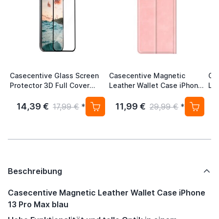
Casecentive Glass Screen
Casecentive Magnetic
Ca
Protector 3D Full Cover
Leather Wallet Case iPhone
Le
iPhone 13 Pro Max
13 Pro Max rosa
13
14,39 €
11,99 €
1
17,99 €
*
29,99 €
*
Beschreibung
Casecentive Magnetic Leather Wallet Case iPhone
13 Pro Max blau