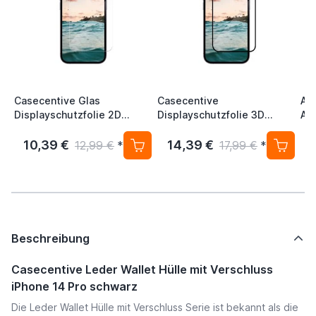
Casecentive Glas
Casecentive
Ap
Displayschutzfolie 2D
Displayschutzfolie 3D
Ad
iPhone 14 Pro
Vollschutz iPhone 14 Pro
10,39 €
14,39 €
12,99 €
*
17,99 €
*
Beschreibung
Casecentive Leder Wallet Hülle mit Verschluss
iPhone 14 Pro schwarz
Die Leder Wallet Hülle mit Verschluss Serie ist bekannt als die