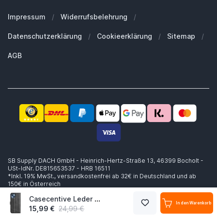
Unsere Marken
Welches MacBook habe ich?
Für Geschäftskunden
Impressum
/
Widerrufsbelehrung
/
Nachhaltigkeit
Welche Apple Watch habe ich?
Ersatzteile
Datenschutzerklärung
/
Cookieerklärung
/
Sitemap
/
Arbeiten bei SB Supply
Welche Airpods habe ich?
Warum SB Supply?
AGB
Welchen MagSafe brauche ich?
Trusted Shops Zertifikat
Lieferung innerhalb 1-2 Werktagen
Kompetente Beratung
Sicheres Zahlen
14 Tage Widerrufsrecht
Käuferschutz bis zu €20.000
SB Supply DACH GmbH - Heinrich-Hertz-Straße 13, 46399 Bocholt -
USt-IdNr. DE815653537 - HRB 16511
*Inkl. 19% MwSt.,
versandkostenfrei ab 32€ in Deutschland und ab
150€ in Österreich
Casecentive Leder Wallet Hülle mit Verschluss iPhone 14 Pro schwarz
In den Warenkorb
15,99 €
24,99 €