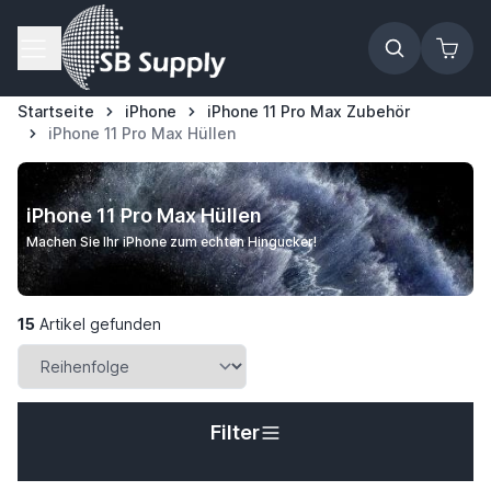
Zum Inhalt springen
Startseite
iPhone
iPhone 11 Pro Max Zubehör
iPhone 11 Pro Max Hüllen
iPhone 11 Pro Max Hüllen
Machen Sie Ihr iPhone zum echten Hingucker!
15
Artikel gefunden
Filter