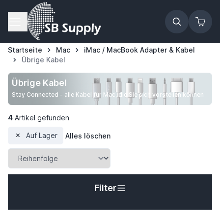
Zum Inhalt springen
Startseite
Mac
iMac / MacBook Adapter & Kabel
Übrige Kabel
Übrige Kabel
Stay Connected - alle Kabel für Mac, die Sie sich vorstellen können
4
Artikel gefunden
Auf Lager
Alles löschen
Filter