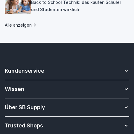
Back to School Technik: das kaufen Schüler
und Studenten wirklich
Alle anzeigen
Kundenservice
Kontakt
Wissen
Sicheres Zahlen
Apple Watch Armbänder Datenbank
Versandkosten & Lieferung
Über SB Supply
Alles über i-Tec Dockingstationen
Garantiepolitik
Über uns
Tablet-Unterrichtsmaterial
Widerrufsbelehrung
Trusted Shops
Was Kunden über uns sagen
Welches iPad habe ich?
Hier widerrufen