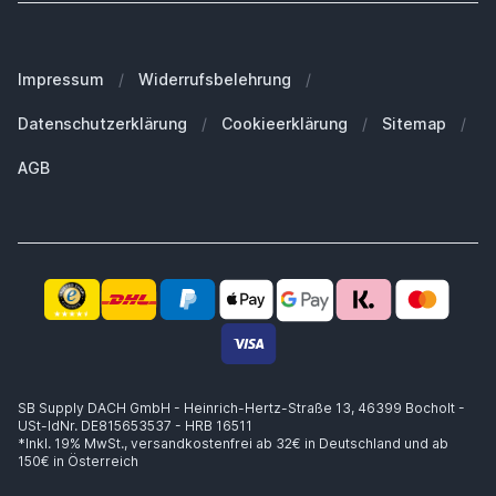
Unser Blog
Welches iPhone habe ich?
FAQ - Häufig gestellte Fragen
Unsere Marken
Welches MacBook habe ich?
Für Geschäftskunden
Impressum
/
Widerrufsbelehrung
/
Nachhaltigkeit
Welche Apple Watch habe ich?
Ersatzteile
Datenschutzerklärung
/
Cookieerklärung
/
Sitemap
/
Arbeiten bei SB Supply
Welche Airpods habe ich?
Warum SB Supply?
AGB
Welchen MagSafe brauche ich?
Trusted Shops Zertifikat
Lieferung innerhalb 1-2 Werktagen
Kompetente Beratung
Sicheres Zahlen
14 Tage Widerrufsrecht
Käuferschutz bis zu €20.000
SB Supply DACH GmbH - Heinrich-Hertz-Straße 13, 46399 Bocholt -
USt-IdNr. DE815653537 - HRB 16511
*Inkl. 19% MwSt.,
versandkostenfrei ab 32€ in Deutschland und ab
150€ in Österreich