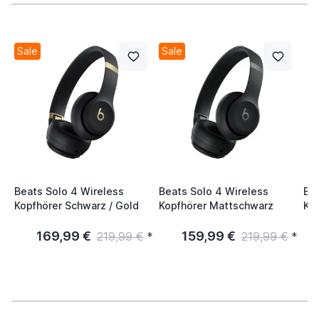
Sale
Sale
Beats Solo 4 Wireless
Beats Solo 4 Wireless
Bea
Kopfhörer Schwarz / Gold
Kopfhörer Mattschwarz
Kop
169,99 €
159,99 €
219,99 €
*
219,99 €
*