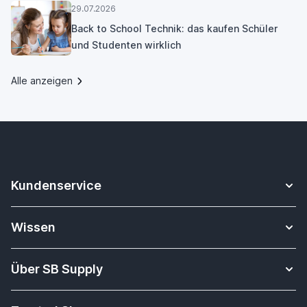
29.07.2026
Back to School Technik: das kaufen Schüler
und Studenten wirklich
Alle anzeigen
Kundenservice
Kontakt
Wissen
Sicheres Zahlen
Apple Watch Armbänder Datenbank
Versandkosten & Lieferung
Über SB Supply
Alles über i-Tec Dockingstationen
Garantiepolitik
Über uns
Tablet-Unterrichtsmaterial