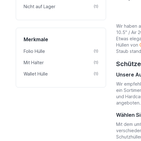
Nicht auf Lager
Artikel
(1)
Wir haben al
10.5" / Air
Etwas elega
Merkmale
Hüllen von
Folio Hülle
Artikel
Staub standh
(1)
Mit Halter
Artikel
(1)
Schützen
Wallet Hülle
Artikel
(1)
Unsere Au
Wir empfehl
ein Sortime
und Hardcas
angeboten.
Wählen Si
Mit dem umf
verschieden
Schutzhüll