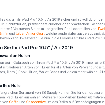
les da, um ihr iPad Pro 10.5" / Air 2019 sicher und stilvoll durch d
 2019 Schutzhüllen, praktischem Zubehör oder praktischen Taschen 
nteres? Versuchen Sie es mit originellen iPad Lederhüllen von
Twel
Griffin
und
Urban Armor Gear,
welche beide dafür ausgelegt sind, das
alten kann. Investieren Sie nun in die Lebenszeit ihres iPad Pro 10.
 Sie Ihr iPad Pro 10.5" / Air 2019
swahl an Hüllen
en beim Gebrauch von Ihrem iPad Pro 10.5" / Air 2019 immer eine Sc
nt mit mehreren Arten von Hüllen für alle Arten von Verwendungssi
es, (Lern-) Book Hüllen, Wallet Cases und vielem mehr wählen. All 
e Ihre Hülle
angreichen Sortiment von SB Supply können Sie für den optimalen S
en iPad Hüllen auswählen. Mehrere Top-Marken bieten ultimativen Sch
en von
Griffin
und
Casecentive
um das Risiko auf Beschädigungen zu 