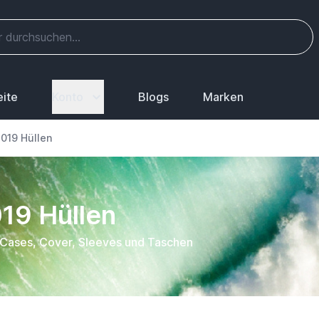
eite
Konto
Blogs
Marken
 2019 Hüllen
019 Hüllen
n, Cases, Cover, Sleeves und Taschen